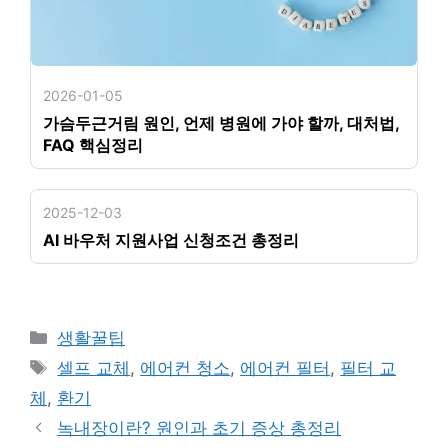
2026-01-05
가슴두근거림 원인, 언제 병원에 가야 할까, 대처법,
FAQ 핵심정리
2025-12-03
AI 바우처 지원사업 신청조건 총정리
카
생활꿀팁
테
태
셀프 교체
,
에어컨 청소
,
에어컨 필터
,
필터 교
고
그
체
,
환기
리
녹내장이란? 원인과 초기 증상 총정리