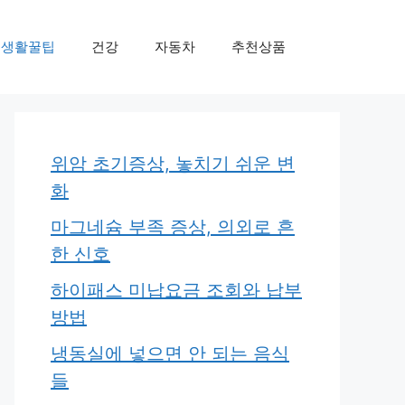
생활꿀팁
건강
자동차
추천상품
위암 초기증상, 놓치기 쉬운 변
화
마그네슘 부족 증상, 의외로 흔
한 신호
하이패스 미납요금 조회와 납부
방법
냉동실에 넣으면 안 되는 음식
들