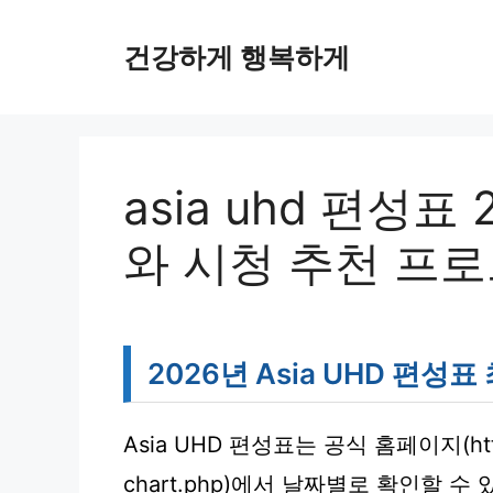
컨
텐
건강하게 행복하게
츠
로
건
너
뛰
asia uhd 편성
기
와 시청 추천 프
2026년 Asia UHD 편성
Asia UHD 편성표는 공식 홈페이지(http:/
chart.php)에서 날짜별로 확인할 수