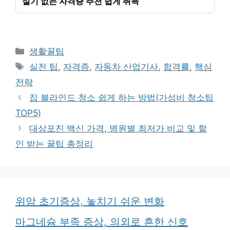
실기 없는 자격증 추천 쉽게 취득
카
생활꿀팁
테
태
실전 팁
,
자격증
,
자동차 산업기사
,
합격률
,
핵심
고
그
전략
리
집 블라인드 청소 쉽게 하는 방법(가성비 청소팁
TOP5)
대상포진 백신 가격, 병원별 최저가 비교 및 할
인 받는 꿀팁 총정리
위암 초기증상, 놓치기 쉬운 변화
마그네슘 부족 증상, 의외로 흔한 신호