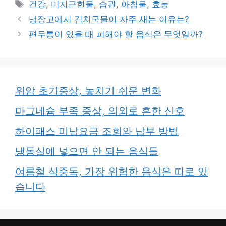
태
건강
,
미지근한물
,
습관
,
아침물
,
효능
고
그
냉장고에서 김치국물이 자주 새는 이유는?
리
편두통이 있을 때 피해야 할 음식은 무엇일까?
위암 초기증상, 놓치기 쉬운 변화
마그네슘 부족 증상, 의외로 흔한 신호
하이패스 미납요금 조회와 납부 방법
냉동실에 넣으면 안 되는 음식들
여름철 식중독, 가장 위험한 음식은 따로 있
습니다