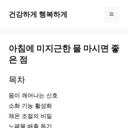
컨
텐
건강하게 행복하게
메
츠
로
뉴
건
너
뛰
아침에 미지근한 물 마시면 좋
기
은 점
목차
몸이 깨어나는 신호
소화 기능 활성화
체온 조절의 비밀
노폐물 배출 돕기