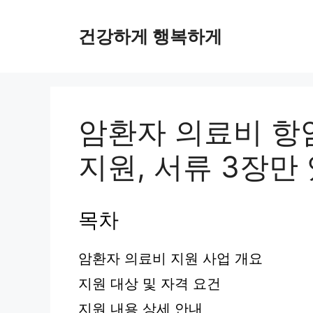
컨
텐
건강하게 행복하게
츠
로
건
너
뛰
암환자 의료비 항
기
지원, 서류 3장만
목차
암환자 의료비 지원 사업 개요
지원 대상 및 자격 요건
지원 내용 상세 안내