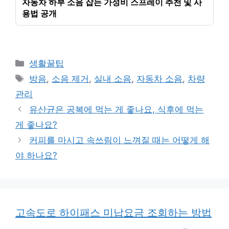
자동차 하부 소음 잡는 가성비 스프레이 추천 및 사
용법 공개
카
생활꿀팁
테
태
방음
,
소음 제거
,
실내 소음
,
자동차 소음
,
차량
고
그
관리
리
유산균은 공복에 먹는 게 좋나요, 식후에 먹는
게 좋나요?
커피를 마시고 속쓰림이 느껴질 때는 어떻게 해
야 하나요?
고속도로 하이패스 미납요금 조회하는 방법