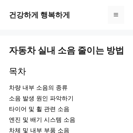
컨
텐
건강하게 행복하게
메
츠
로
뉴
건
너
뛰
자동차 실내 소음 줄이는 방법
기
목차
차량 내부 소음의 종류
소음 발생 원인 파악하기
타이어 및 휠 관련 소음
엔진 및 배기 시스템 소음
차체 및 내부 부품 소음