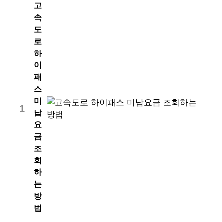
고
속
도
로
하
이
패
스
미
1
납
요
금
조
회
하
는
방
법