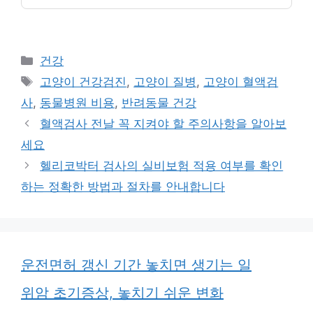
카
건강
테
태
고양이 건강검진
,
고양이 질병
,
고양이 혈액검
고
그
사
,
동물병원 비용
,
반려동물 건강
리
혈액검사 전날 꼭 지켜야 할 주의사항을 알아보
세요
헬리코박터 검사의 실비보험 적용 여부를 확인
하는 정확한 방법과 절차를 안내합니다
운전면허 갱신 기간 놓치면 생기는 일
위암 초기증상, 놓치기 쉬운 변화