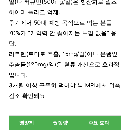
일)나 커큐민(500mg/일)은 항산화로 알츠
하이머 플라크 억제.
후기에서 50대 예방 목적으로 먹는 분들
70%가 “기억력 안 좋아지는 느낌 없음” 응
답.
리코펜(토마토 추출, 15mg/일)이나 은행잎
추출물(120mg/일)은 혈류 개선으로 효과적
입니다.
3개월 이상 꾸준히 먹어야 뇌 MRI에서 위축
감소 확인돼요.
영양제
권장량
주요 효과