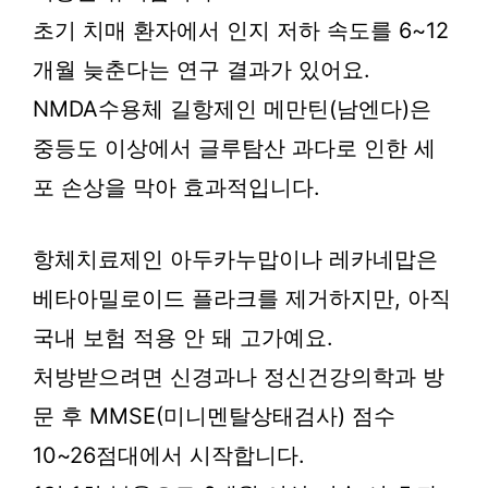
초기 치매 환자에서 인지 저하 속도를 6~12
개월 늦춘다는 연구 결과가 있어요.
NMDA수용체 길항제인 메만틴(남엔다)은
중등도 이상에서 글루탐산 과다로 인한 세
포 손상을 막아 효과적입니다.
항체치료제인 아두카누맙이나 레카네맙은
베타아밀로이드 플라크를 제거하지만, 아직
국내 보험 적용 안 돼 고가예요.
처방받으려면 신경과나 정신건강의학과 방
문 후 MMSE(미니멘탈상태검사) 점수
10~26점대에서 시작합니다.