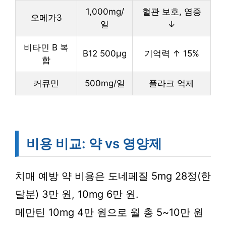
1,000mg/
혈관 보호, 염증
오메가3
일
↓
비타민 B 복
B12 500μg
기억력 ↑ 15%
합
커큐민
500mg/일
플라크 억제
비용 비교: 약 vs 영양제
치매 예방 약 비용은 도네페질 5mg 28정(한
달분) 3만 원, 10mg 6만 원.
메만틴 10mg 4만 원으로 월 총 5~10만 원