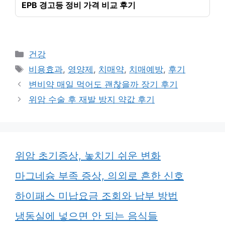
EPB 경고등 정비 가격 비교 후기
카
건강
테
태
비용효과
,
영양제
,
치매약
,
치매예방
,
후기
고
그
변비약 매일 먹어도 괜찮을까 장기 후기
리
위암 수술 후 재발 방지 약값 후기
위암 초기증상, 놓치기 쉬운 변화
마그네슘 부족 증상, 의외로 흔한 신호
하이패스 미납요금 조회와 납부 방법
냉동실에 넣으면 안 되는 음식들