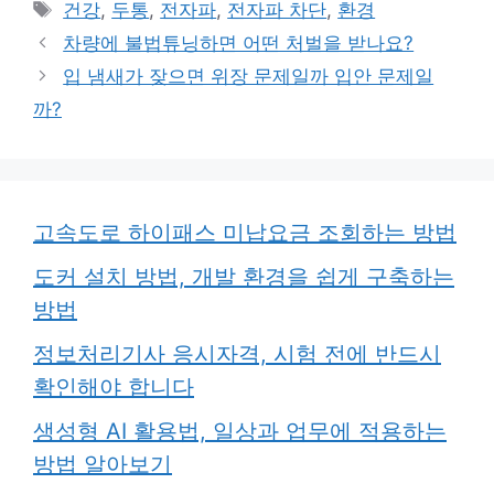
테
태
건강
,
두통
,
전자파
,
전자파 차단
,
환경
고
그
차량에 불법튜닝하면 어떤 처벌을 받나요?
리
입 냄새가 잦으면 위장 문제일까 입안 문제일
까?
고속도로 하이패스 미납요금 조회하는 방법
도커 설치 방법, 개발 환경을 쉽게 구축하는
방법
정보처리기사 응시자격, 시험 전에 반드시
확인해야 합니다
생성형 AI 활용법, 일상과 업무에 적용하는
방법 알아보기