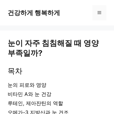
컨
텐
건강하게 행복하게
메
츠
로
뉴
건
너
뛰
눈이 자주 침침해질 때 영양
기
부족일까?
목차
눈의 피로와 영양
비타민 A와 눈 건강
루테인, 제아잔틴의 역할
오메가-3 지방산과 눈 건조