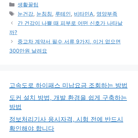
카
생활꿀팁
테
태
눈건강
,
눈침침
,
루테인
,
비타민A
,
영양부족
고
그
간 건강이 나쁠 때 피부로 어떤 신호가 나타날
리
까?
중고차 계약서 필수 서류 9가지, 이거 없으면
300만원 날려요
고속도로 하이패스 미납요금 조회하는 방법
도커 설치 방법, 개발 환경을 쉽게 구축하는
방법
정보처리기사 응시자격, 시험 전에 반드시
확인해야 합니다