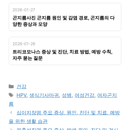
2026-01-27
곤지름사진 곤지름 원인 및 감염 경로, 곤지름의 다
양한 증상과 모양
2026-01-26
트리코모나스 증상 및 진단, 치료 방법, 예방 수칙,
자주 묻는 질문
카
건강
테
태
HPV
,
생식기사마귀
,
성병
,
여성건강
,
여자곤지
고
그
름
리
십이지장염 주요 증상, 원인, 진단 및 치료, 예방
을 위한 생활 습관
위축성질염 주요 증상, 발생 원인, 진단 및 검사,