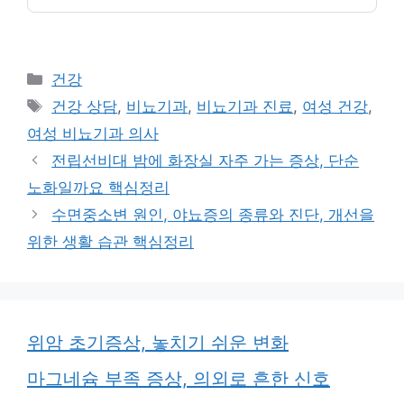
카
건강
테
태
건강 상담
,
비뇨기과
,
비뇨기과 진료
,
여성 건강
,
고
그
여성 비뇨기과 의사
리
전립선비대 밤에 화장실 자주 가는 증상, 단순
노화일까요 핵심정리
수면중소변 원인, 야뇨증의 종류와 진단, 개선을
위한 생활 습관 핵심정리
위암 초기증상, 놓치기 쉬운 변화
마그네슘 부족 증상, 의외로 흔한 신호