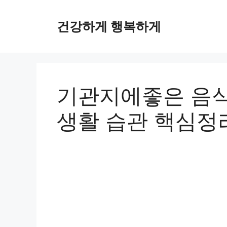
컨
텐
건강하게 행복하게
츠
로
건
너
뛰
기관지에좋은 음식
기
생활 습관 핵심정