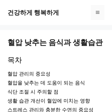
컨
텐
건강하게 행복하게
메
츠
로
뉴
건
너
뛰
혈압 낮추는 음식과 생활습관
기
목차
혈압 관리의 중요성
혈압을 낮추는 데 도움이 되는 음식
식단 조절 시 주의할 점
생활 습관 개선이 혈압에 미치는 영향
스트레스 관리와 충분한 수면의 중요성