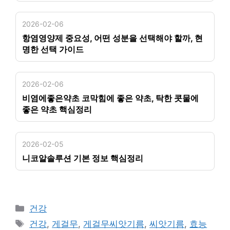
2026-02-06
항염영양제 중요성, 어떤 성분을 선택해야 할까, 현
명한 선택 가이드
2026-02-06
비염에좋은약초 코막힘에 좋은 약초, 탁한 콧물에
좋은 약초 핵심정리
2026-02-05
니코알솔루션 기본 정보 핵심정리
카
건강
테
태
건강
,
게걸무
,
게걸무씨앗기름
,
씨앗기름
,
효능