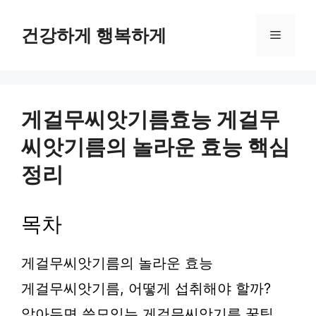
컨
텐
건강하게 행복하게
메
츠
로
뉴
건
너
뛰
게걸무씨앗기름효능 게걸무
기
씨앗기름의 놀라운 효능 핵심
정리
목차
게걸무씨앗기름의 놀라운 효능
게걸무씨앗기름, 어떻게 섭취해야 할까?
알아두면 쓸모있는 게걸무씨앗기름 꿀팁