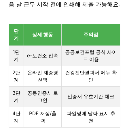
음 날 근무 시작 전에 인쇄해 제출 가능해요.
단
상세 행동
주의점
계
1단
공공보건포털 공식 사이
e-보건소 접속
계
트 이용
2단
온라인 제증명
건강진단결과서 메뉴 확
계
선택
인
3단
공동인증서 로
인증서 유효기간 체크
계
그인
4단
PDF 저장/출
파일명에 날짜 표시 추
계
력
천