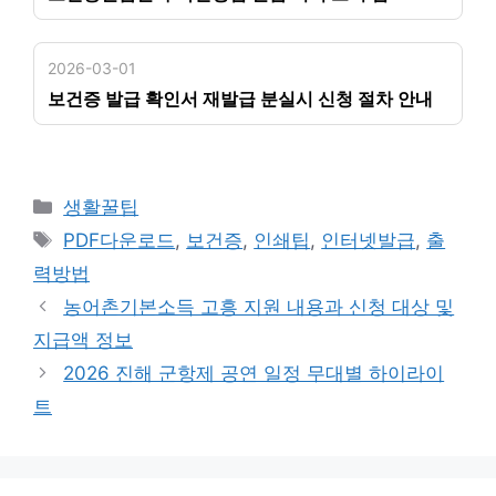
2026-03-01
보건증 발급 확인서 재발급 분실시 신청 절차 안내
카
생활꿀팁
테
태
PDF다운로드
,
보건증
,
인쇄팁
,
인터넷발급
,
출
고
그
력방법
리
농어촌기본소득 고흥 지원 내용과 신청 대상 및
지급액 정보
2026 진해 군항제 공연 일정 무대별 하이라이
트