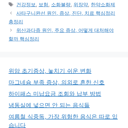
테
태
건강정보
,
보험
,
소화불량
,
위장약
,
한약소화제
고
그
사타구니완선 원인, 증상, 진단, 치료 핵심정리
리
총정리
위산과다증 원인, 주요 증상, 어떻게 대처해야
할까 핵심정리
위암 초기증상, 놓치기 쉬운 변화
마그네슘 부족 증상, 의외로 흔한 신호
하이패스 미납요금 조회와 납부 방법
냉동실에 넣으면 안 되는 음식들
여름철 식중독, 가장 위험한 음식은 따로 있
습니다