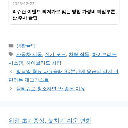
2025-12-22
리쥬란 이벤트 최저가로 맞는 방법 가성비 히알루론
산 주사 꿀팁
카
생활꿀팁
테
태
자동차 시동
,
전기 모드
,
차량 작동
,
하이브리드
고
그
시스템
,
하이브리드 차량
리
방광암 혈뇨 나왔을때 30분만에 응급실 갈지 판
단하는 체크리스트
물티슈로 청소하면 안 좋은 이유
위암 초기증상, 놓치기 쉬운 변화