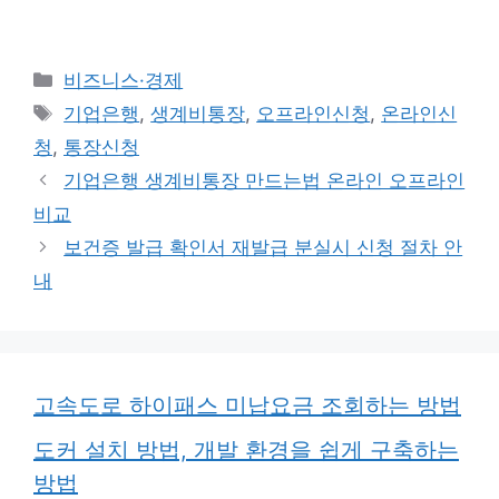
카
비즈니스·경제
테
태
기업은행
,
생계비통장
,
오프라인신청
,
온라인신
고
그
청
,
통장신청
리
기업은행 생계비통장 만드는법 온라인 오프라인
비교
보건증 발급 확인서 재발급 분실시 신청 절차 안
내
고속도로 하이패스 미납요금 조회하는 방법
도커 설치 방법, 개발 환경을 쉽게 구축하는
방법