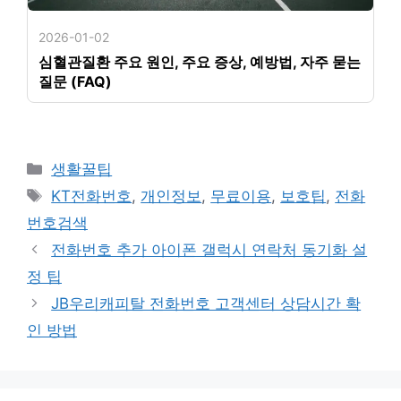
2026-01-02
심혈관질환 주요 원인, 주요 증상, 예방법, 자주 묻는
질문 (FAQ)
카
생활꿀팁
테
태
KT전화번호
,
개인정보
,
무료이용
,
보호팁
,
전화
고
그
번호검색
리
전화번호 추가 아이폰 갤럭시 연락처 동기화 설
정 팁
JB우리캐피탈 전화번호 고객센터 상담시간 확
인 방법