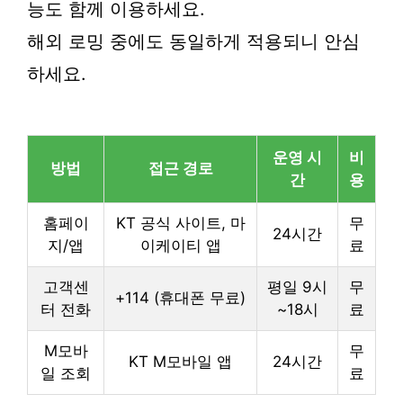
능도 함께 이용하세요.
해외 로밍 중에도 동일하게 적용되니 안심
하세요.
운영 시
비
방법
접근 경로
간
용
홈페이
KT 공식 사이트, 마
무
24시간
지/앱
이케이티 앱
료
고객센
평일 9시
무
+114 (휴대폰 무료)
터 전화
~18시
료
M모바
무
KT M모바일 앱
24시간
일 조회
료