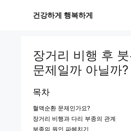
컨
텐
건강하게 행복하게
츠
로
건
너
뛰
장거리 비행 후 
기
문제일까 아닐까?
목차
혈액순환 문제인가요?
장거리 비행과 다리 부종의 관계
부종의 원인 파헤치기