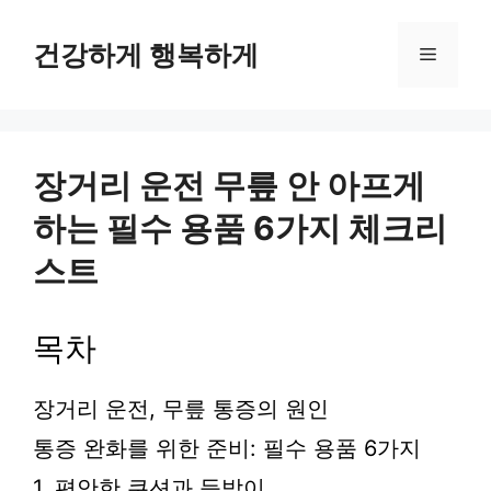
컨
텐
건강하게 행복하게
메
츠
로
뉴
건
너
뛰
장거리 운전 무릎 안 아프게
기
하는 필수 용품 6가지 체크리
스트
목차
장거리 운전, 무릎 통증의 원인
통증 완화를 위한 준비: 필수 용품 6가지
1. 편안한 쿠션과 등받이