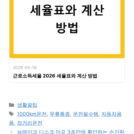
2026-05-16
근로소득세율 2026 세율표와 계산 방법
카
생활꿀팁
테
태
1000km운전
,
무릎통증
,
운전필수템
,
자동차용
고
그
품
,
장거리운전
리
브레이크 디스크 마모 3초만에 확인하는 손가락