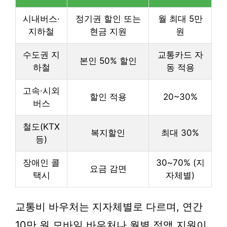
시내버스·
정기권 할인 또는
월 최대 5만
지하철
현금 지원
원
수도권 지
교통카드 자
본인 50% 할인
하철
동 적용
고속·시외
할인 적용
20~30%
버스
철도(KTX
복지할인
최대 30%
등)
장애인 콜
30~70% (지
요금 감면
택시
자체별)
교통비 바우처는 지자체별로 다르며, 연간
10만 원 모바일 바우처나 월별 정액 지원이