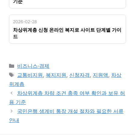
기준
2026-02-28
차상위계층 신청 온라인 복지로 사이트 단계별 가이
드
카
비즈니스·경제
테
태
교통비지원
,
복지지원
,
신청자격
,
지원액
,
차상
고
그
위계층
리
차상위계층 차량 조건 충족 여부 확인과 보유 허
용 기준
국민은행 생계비 통장 개설 절차와 필요한 서류
안내