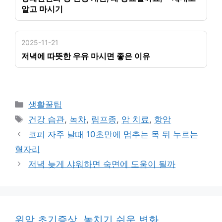
알고 마시기
2025-11-21
저녁에 따뜻한 우유 마시면 좋은 이유
카
생활꿀팁
테
태
건강 습관
,
녹차
,
림프종
,
암 치료
,
항암
고
그
코피 자주 날때 10초만에 멈추는 목 뒤 누르는
리
혈자리
저녁 늦게 샤워하면 숙면에 도움이 될까
위암 초기증상, 놓치기 쉬운 변화