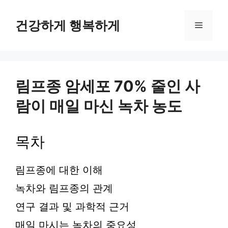
컨
텐
건강하게 행복하게
메
츠
로
뉴
건
너
뛰
림프종 암세포 70% 줄인 사
기
람이 매일 마신 녹차 농도
목차
림프종에 대한 이해
녹차와 림프종의 관계
연구 결과 및 과학적 근거
매일 마시는 녹차의 중요성