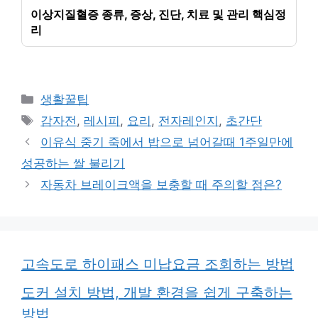
이상지질혈증 종류, 증상, 진단, 치료 및 관리 핵심정
리
카
생활꿀팁
테
태
감자전
,
레시피
,
요리
,
전자레인지
,
초간단
고
그
이유식 중기 죽에서 밥으로 넘어갈때 1주일만에
리
성공하는 쌀 불리기
자동차 브레이크액을 보충할 때 주의할 점은?
고속도로 하이패스 미납요금 조회하는 방법
도커 설치 방법, 개발 환경을 쉽게 구축하는
방법