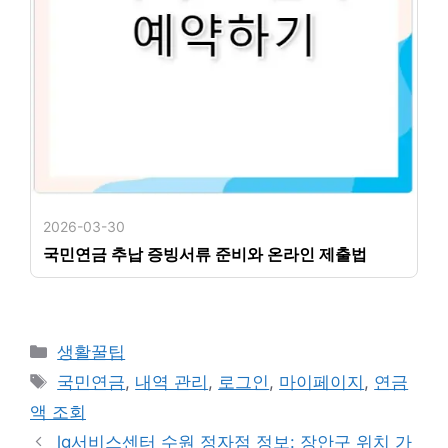
2026-03-30
국민연금 추납 증빙서류 준비와 온라인 제출법
카
생활꿀팁
테
태
국민연금
,
내역 관리
,
로그인
,
마이페이지
,
연금
고
그
액 조회
리
lg서비스센터 수원 정자점 정보: 장안구 위치 가