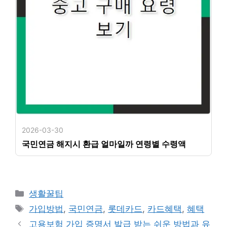
2026-03-30
국민연금 해지시 환급 얼마일까 연령별 수령액
카
생활꿀팁
테
태
가입방법
,
국민연금
,
롯데카드
,
카드혜택
,
혜택
고
그
고용보험 가입 증명서 발급 받는 쉬운 방법과 유