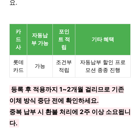
요.
카
포인
자동납
드
트 적
기타 혜택
부 가능
사
립
롯데
조건부
자동납부 할인 프로
가능
카드
적립
모션 종종 진행
등록 후 적용까지 1~2개월 걸리므로 기존
이체 방식 중단 전에 확인하세요.
중복 납부 시 환불 처리에 2주 이상 소요됩니
다.