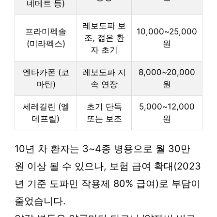
네메트 등)
레보도파 보
프라미펙솔
10,000~25,000
조, 젊은 환
(미라펙스)
원
자 초기
엔타카폰 (코
레보도파 지
8,000~20,000
마탄)
속 연장
원
세레길린 (엘
초기 단독
5,000~12,000
데프릴)
또는 보조
원
10년 차 환자는 3~4종 병용으로 월 30만
원 이상 될 수 있으나, 보험 급여 확대(2023
년 기준 도파민 작용제 80% 급여)로 부담이
줄었습니다.