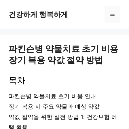
컨
텐
건강하게 행복하게
메
츠
로
뉴
건
너
뛰
파킨슨병 약물치료 초기 비용
기
장기 복용 약값 절약 방법
목차
파킨슨병 약물치료 초기 비용 안내
장기 복용 시 주요 약물과 예상 약값
약값 절약을 위한 실전 방법 1: 건강보험 혜
택 활용