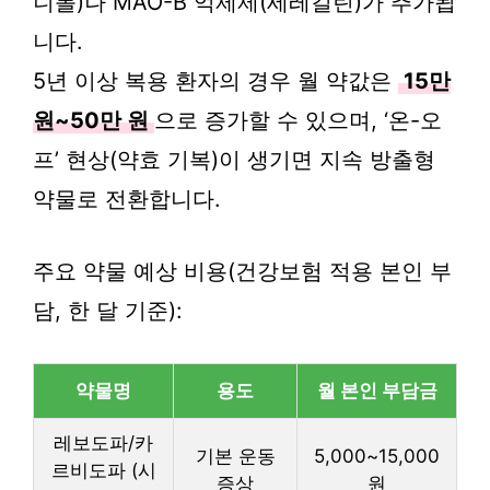
니롤)나 MAO-B 억제제(세레길린)가 추가됩
니다.
5년 이상 복용 환자의 경우 월 약값은
15만
원~50만 원
으로 증가할 수 있으며, ‘온-오
프’ 현상(약효 기복)이 생기면 지속 방출형
약물로 전환합니다.
주요 약물 예상 비용(건강보험 적용 본인 부
담, 한 달 기준):
약물명
용도
월 본인 부담금
레보도파/카
기본 운동
5,000~15,000
르비도파 (시
증상
원