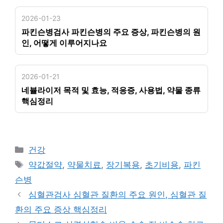
2026-01-23
파킨슨병검사 파킨슨병의 주요 증상, 파킨슨병의 원
인, 어떻게 이루어지나요
2026-01-21
네뷸라이저 목적 및 효능, 적응증, 사용법, 약물 종류
핵심정리
카
건강
테
태
약값절약
,
약물치료
,
장기복용
,
초기비용
,
파킨
고
그
슨병
리
심혈관검사 심혈관 질환의 주요 원인, 심혈관 질
환의 주요 증상 핵심정리