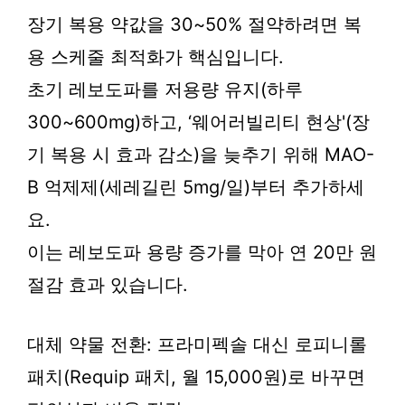
장기 복용 약값을 30~50% 절약하려면 복
용 스케줄 최적화가 핵심입니다.
초기 레보도파를 저용량 유지(하루
300~600mg)하고, ‘웨어러빌리티 현상'(장
기 복용 시 효과 감소)을 늦추기 위해 MAO-
B 억제제(세레길린 5mg/일)부터 추가하세
요.
이는 레보도파 용량 증가를 막아 연 20만 원
절감 효과 있습니다.
대체 약물 전환: 프라미펙솔 대신 로피니롤
패치(Requip 패치, 월 15,000원)로 바꾸면