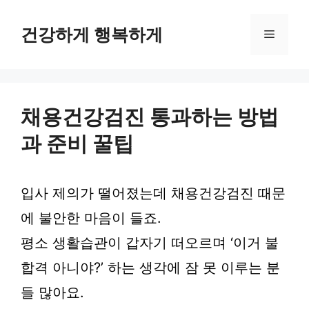
컨
텐
건강하게 행복하게
메
츠
로
뉴
건
너
뛰
채용건강검진 통과하는 방법
기
과 준비 꿀팁
입사 제의가 떨어졌는데 채용건강검진 때문
에 불안한 마음이 들죠.
평소 생활습관이 갑자기 떠오르며 ‘이거 불
합격 아니야?’ 하는 생각에 잠 못 이루는 분
들 많아요.