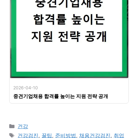
2026-04-10
중견기업채용 합격률 높이는 지원 전략 공개
카
건강
테
태
건강검진
,
꿀팁
,
준비방법
,
채용건강검진
,
취업