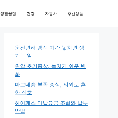
생활꿀팁
건강
자동차
추천상품
운전면허 갱신 기간 놓치면 생
기는 일
위암 초기증상, 놓치기 쉬운 변
화
마그네슘 부족 증상, 의외로 흔
한 신호
하이패스 미납요금 조회와 납부
방법