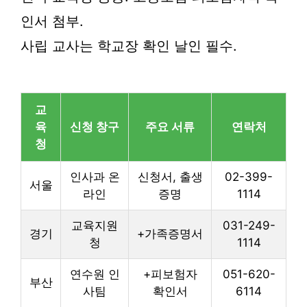
인서 첨부.
사립 교사는 학교장 확인 날인 필수.
교
육
신청 창구
주요 서류
연락처
청
인사과 온
신청서, 출생
02-399-
서울
라인
증명
1114
교육지원
031-249-
경기
+가족증명서
청
1114
연수원 인
+피보험자
051-620-
부산
사팀
확인서
6114