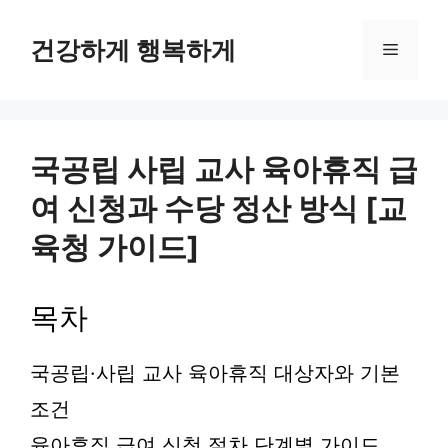
컨
텐
건강하게 행복하게
메
츠
로
뉴
건
너
뛰
국공립 사립 교사 육아휴직 급
기
여 신청과 수당 정산 방식 [교
육청 가이드]
목차
국공립·사립 교사 육아휴직 대상자와 기본
조건
육아휴직 급여 신청 절차 단계별 가이드