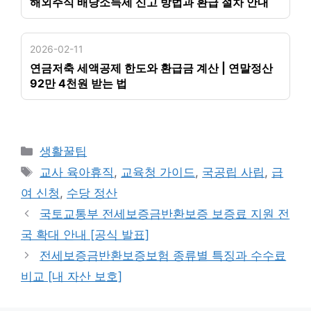
해외주식 배당소득세 신고 방법과 환급 절차 안내
2026-02-11
연금저축 세액공제 한도와 환급금 계산 | 연말정산
92만 4천원 받는 법
카
생활꿀팁
테
태
교사 육아휴직
,
교육청 가이드
,
국공립 사립
,
급
고
그
여 신청
,
수당 정산
리
국토교통부 전세보증금반환보증 보증료 지원 전
국 확대 안내 [공식 발표]
전세보증금반환보증보험 종류별 특징과 수수료
비교 [내 자산 보호]