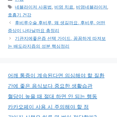
테
태
네블라이저 사용법
,
비염 치료
,
비염네블라이저
,
고
그
호흡기 건강
리
후비루수술 후비루, 왜 생길까요, 후비루, 어떤
증상이 나타날까요 총정리
기관지에좋은즙 선택 가이드, 꼼꼼하게 따져보
는 배도라지즙의 성분 핵심정리
어깨 통증이 계속된다면 의심해야 할 질환
간에 좋은 음식보다 중요한 생활습관
혈당이 높을 때 절대 하면 안 되는 행동
카카오페이 사용 시 주의해야 할 점