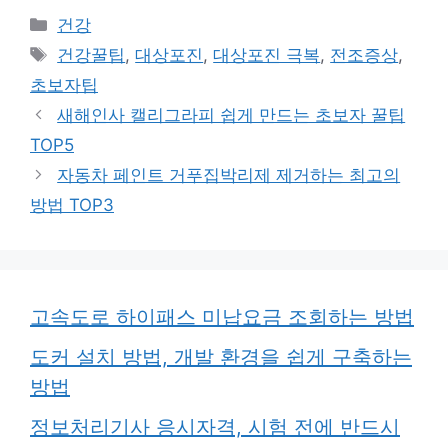
카
건강
테
태
건강꿀팁
,
대상포진
,
대상포진 극복
,
전조증상
,
고
그
초보자팁
리
새해인사 캘리그라피 쉽게 만드는 초보자 꿀팁
TOP5
자동차 페인트 거푸집박리제 제거하는 최고의
방법 TOP3
고속도로 하이패스 미납요금 조회하는 방법
도커 설치 방법, 개발 환경을 쉽게 구축하는
방법
정보처리기사 응시자격, 시험 전에 반드시