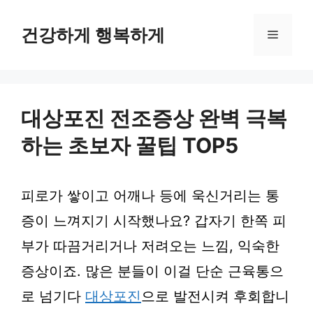
컨
텐
건강하게 행복하게
메
츠
로
뉴
건
너
뛰
대상포진 전조증상 완벽 극복
기
하는 초보자 꿀팁 TOP5
피로가 쌓이고 어깨나 등에 욱신거리는 통
증이 느껴지기 시작했나요? 갑자기 한쪽 피
부가 따끔거리거나 저려오는 느낌, 익숙한
증상이죠. 많은 분들이 이걸 단순 근육통으
로 넘기다
대상포진
으로 발전시켜 후회합니