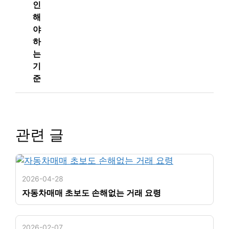
인
해
야
하
는
기
준
관련 글
2026-04-28
자동차매매 초보도 손해없는 거래 요령
2026-02-07