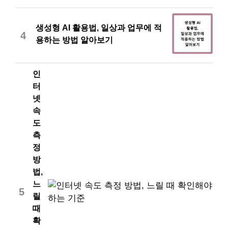
생성형 AI 활용법, 일상과 업무에 적
4
용하는 방법 알아보기
인
터
넷
속
도
측
정
방
법,
느
5
릴
때
확