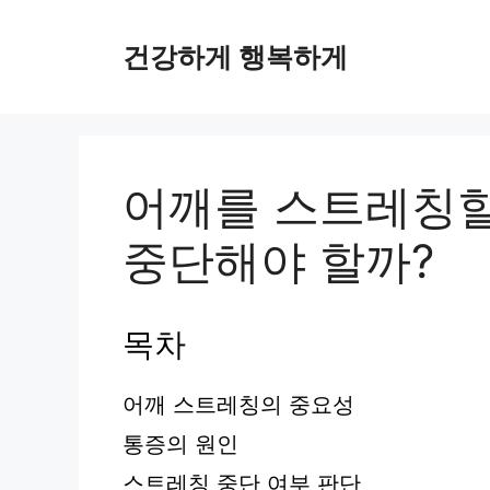
컨
텐
건강하게 행복하게
츠
로
건
너
뛰
어깨를 스트레칭할
기
중단해야 할까?
목차
어깨 스트레칭의 중요성
통증의 원인
스트레칭 중단 여부 판단