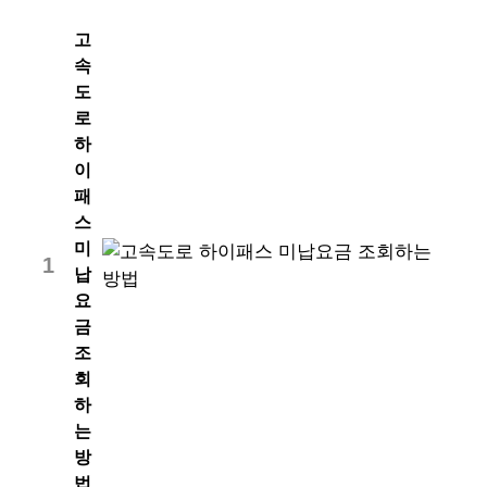
고
속
도
로
하
이
패
스
미
1
납
요
금
조
회
하
는
방
법