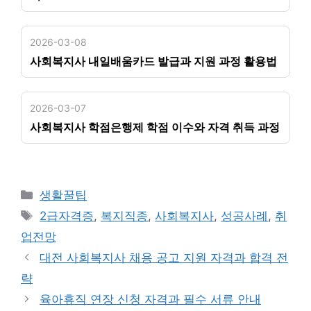
2026-03-08
사회복지사 내일배움카드 발급과 지원 과정 활용법
2026-03-07
사회복지사 학점은행제 학점 이수와 자격 취득 과정
카
생활꿀팁
테
태
2급자격증
,
복지직종
,
사회복지사
,
성공사례
,
취
고
그
업전망
리
대전 사회복지사 채용 공고 지원 자격과 합격 전
략
육아휴직 연장 신청 자격과 필수 서류 안내