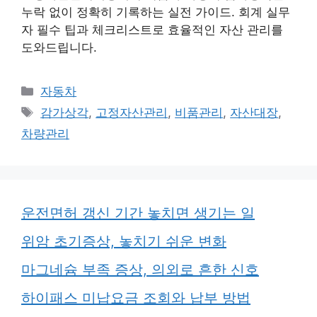
누락 없이 정확히 기록하는 실전 가이드. 회계 실무
자 필수 팁과 체크리스트로 효율적인 자산 관리를
도와드립니다.
카
자동차
테
태
감가상각
,
고정자산관리
,
비품관리
,
자산대장
,
고
그
차량관리
리
운전면허 갱신 기간 놓치면 생기는 일
위암 초기증상, 놓치기 쉬운 변화
마그네슘 부족 증상, 의외로 흔한 신호
하이패스 미납요금 조회와 납부 방법