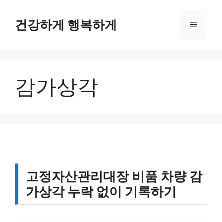
컨
텐
건강하게 행복하게
메
츠
로
뉴
건
너
감가상각
뛰
기
고정자산관리대장 비품 차량 감
가상각 누락 없이 기록하기