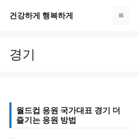
컨
텐
건강하게 행복하게
메
츠
로
뉴
건
너
경기
뛰
기
월드컵 응원 국가대표 경기 더
즐기는 응원 방법