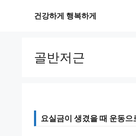
컨
텐
건강하게 행복하게
츠
로
건
너
뛰
골반저근
기
요실금이 생겼을 때 운동으로