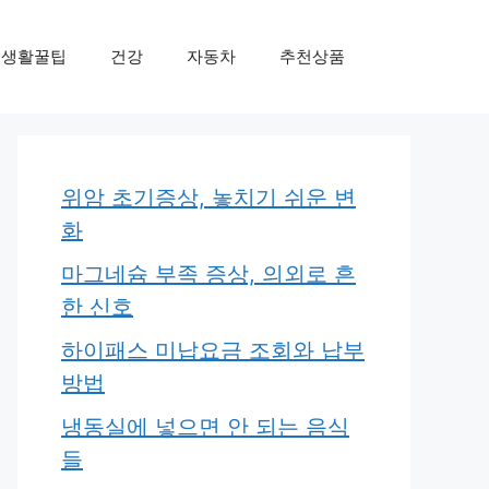
생활꿀팁
건강
자동차
추천상품
위암 초기증상, 놓치기 쉬운 변
화
마그네슘 부족 증상, 의외로 흔
한 신호
하이패스 미납요금 조회와 납부
방법
냉동실에 넣으면 안 되는 음식
들