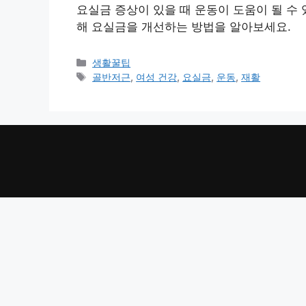
요실금 증상이 있을 때 운동이 도움이 될 수
해 요실금을 개선하는 방법을 알아보세요.
카
생활꿀팁
테
태
골반저근
,
여성 건강
,
요실금
,
운동
,
재활
고
그
리