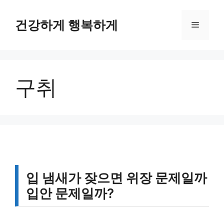
컨
텐
건강하게 행복하게
메
츠
로
뉴
건
너
구취
뛰
기
입 냄새가 잦으면 위장 문제일까
입안 문제일까?