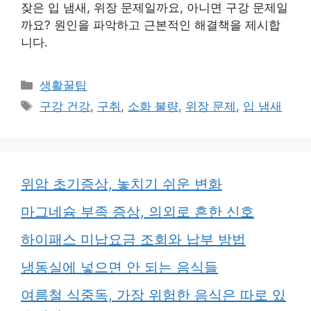
잦은 입 냄새, 위장 문제일까요, 아니면 구강 문제일
까요? 원인을 파악하고 근본적인 해결책을 제시합
니다.
카
생활꿀팁
테
태
구강 건강
,
구취
,
소화 불량
,
위장 문제
,
입 냄새
고
그
리
위암 초기증상, 놓치기 쉬운 변화
마그네슘 부족 증상, 의외로 흔한 신호
하이패스 미납요금 조회와 납부 방법
냉동실에 넣으면 안 되는 음식들
여름철 식중독, 가장 위험한 음식은 따로 있