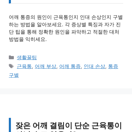
어깨 통증의 원인이 근육통인지 인대 손상인지 구별
하는 방법을 알아보세요. 각 증상별 특징과 자가 진
단 팁을 통해 정확한 원인을 파악하고 적절한 대처
방법을 익히세요.
카
생활꿀팁
테
태
근육통
,
어깨 부상
,
어깨 통증
,
인대 손상
,
통증
고
그
구별
리
잦은 어깨 결림이 단순 근육통이