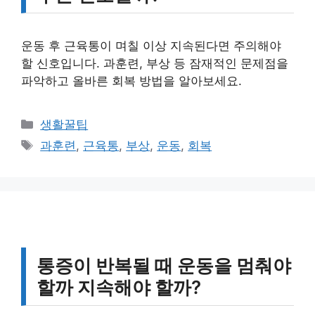
운동 후 근육통이 며칠 이상 지속된다면 주의해야
할 신호입니다. 과훈련, 부상 등 잠재적인 문제점을
파악하고 올바른 회복 방법을 알아보세요.
카
생활꿀팁
테
태
과훈련
,
근육통
,
부상
,
운동
,
회복
고
그
리
통증이 반복될 때 운동을 멈춰야
할까 지속해야 할까?