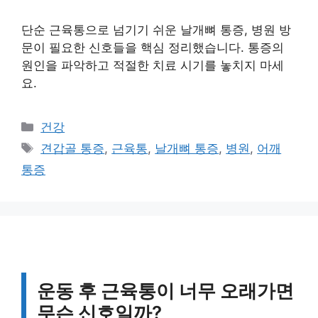
단순 근육통으로 넘기기 쉬운 날개뼈 통증, 병원 방
문이 필요한 신호들을 핵심 정리했습니다. 통증의
원인을 파악하고 적절한 치료 시기를 놓치지 마세
요.
카
건강
테
태
견갑골 통증
,
근육통
,
날개뼈 통증
,
병원
,
어깨
고
그
통증
리
운동 후 근육통이 너무 오래가면
무슨 신호일까?