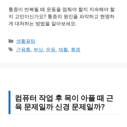
통증이 반복될 때 운동을 멈춰야 할지 지속해야 할
지 고민이신가요? 통증의 원인을 파악하고 현명하
게 대처하는 방법을 알아보세요.
카
생활꿀팁
테
태
근육통
,
부상
,
운동
,
재활
,
통증
고
그
리
컴퓨터 작업 후 목이 아플 때 근
육 문제일까 신경 문제일까?