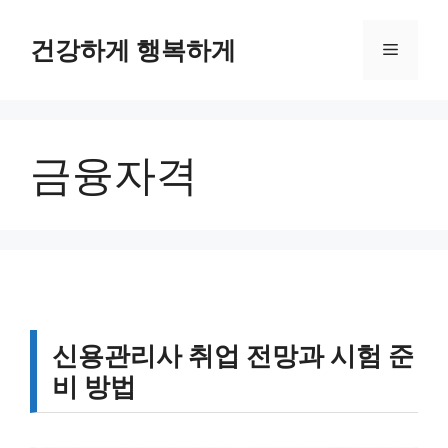
컨
텐
건강하게 행복하게
메
츠
로
뉴
건
너
금융자격
뛰
기
신용관리사 취업 전망과 시험 준
비 방법