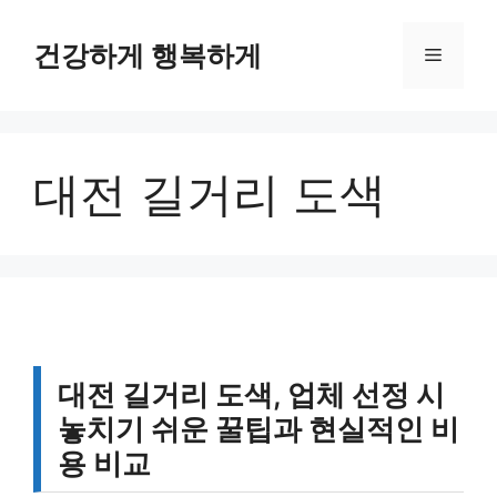
컨
텐
건강하게 행복하게
메
츠
로
뉴
건
너
대전 길거리 도색
뛰
기
대전 길거리 도색, 업체 선정 시
놓치기 쉬운 꿀팁과 현실적인 비
용 비교