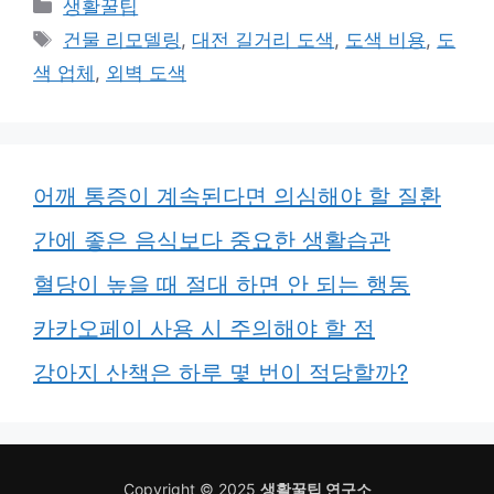
카
생활꿀팁
테
태
건물 리모델링
,
대전 길거리 도색
,
도색 비용
,
도
고
그
색 업체
,
외벽 도색
리
어깨 통증이 계속된다면 의심해야 할 질환
간에 좋은 음식보다 중요한 생활습관
혈당이 높을 때 절대 하면 안 되는 행동
카카오페이 사용 시 주의해야 할 점
강아지 산책은 하루 몇 번이 적당할까?
Copyright © 2025
생활꿀팁 연구소