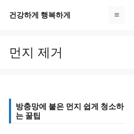
컨
텐
건강하게 행복하게
메
츠
로
뉴
건
너
먼지 제거
뛰
기
방충망에 붙은 먼지 쉽게 청소하
는 꿀팁