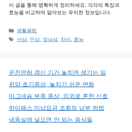
이 글을 통해 명확하게 정리하세요. 각각의 특징과
효능을 비교하며 알아보는 유익한 정보입니다.
카
생활꿀팁
테
태
산삼
,
인삼
,
장뇌삼
,
차이
,
효능
고
그
리
운전면허 갱신 기간 놓치면 생기는 일
위암 초기증상, 놓치기 쉬운 변화
마그네슘 부족 증상, 의외로 흔한 신호
하이패스 미납요금 조회와 납부 방법
냉동실에 넣으면 안 되는 음식들