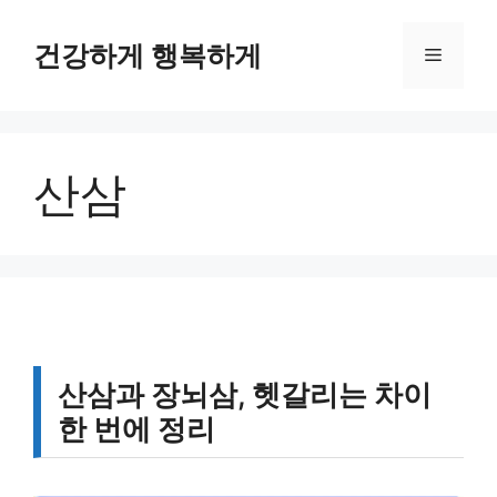
컨
텐
건강하게 행복하게
메
츠
로
뉴
건
너
산삼
뛰
기
산삼과 장뇌삼, 헷갈리는 차이
한 번에 정리