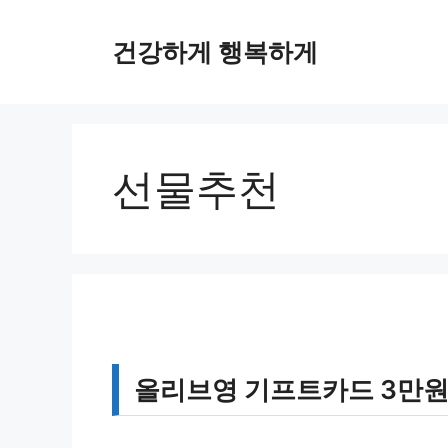
컨
텐
건강하게 행복하게
츠
로
건
너
뛰
선물추천
기
올리브영 기프트카드 3만원