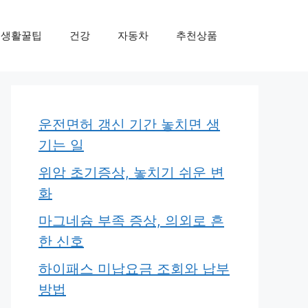
생활꿀팁
건강
자동차
추천상품
운전면허 갱신 기간 놓치면 생
기는 일
위암 초기증상, 놓치기 쉬운 변
화
마그네슘 부족 증상, 의외로 흔
한 신호
하이패스 미납요금 조회와 납부
방법