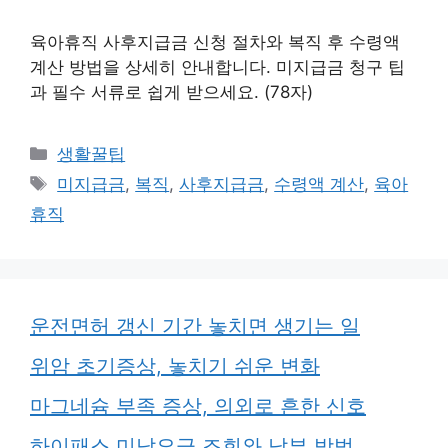
육아휴직 사후지급금 신청 절차와 복직 후 수령액
계산 방법을 상세히 안내합니다. 미지급금 청구 팁
과 필수 서류로 쉽게 받으세요. (78자)
카
생활꿀팁
테
태
미지급금
,
복직
,
사후지급금
,
수령액 계산
,
육아
고
그
휴직
리
운전면허 갱신 기간 놓치면 생기는 일
위암 초기증상, 놓치기 쉬운 변화
마그네슘 부족 증상, 의외로 흔한 신호
하이패스 미납요금 조회와 납부 방법