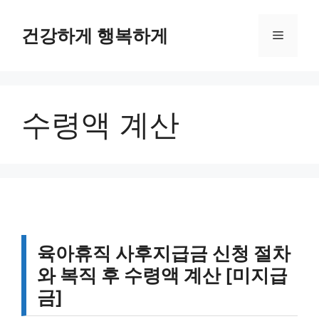
컨
텐
건강하게 행복하게
메
츠
로
뉴
건
너
수령액 계산
뛰
기
육아휴직 사후지급금 신청 절차
와 복직 후 수령액 계산 [미지급
금]