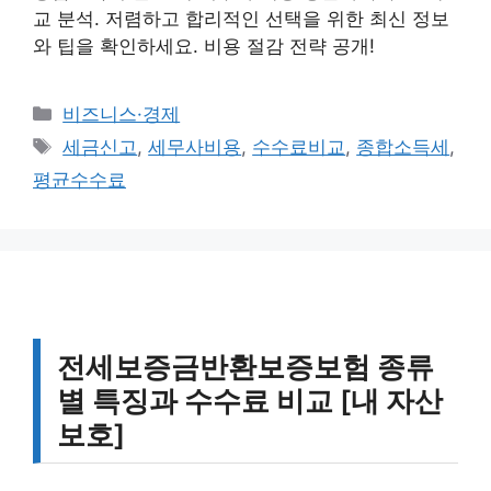
교 분석. 저렴하고 합리적인 선택을 위한 최신 정보
와 팁을 확인하세요. 비용 절감 전략 공개!
카
비즈니스·경제
테
태
세금신고
,
세무사비용
,
수수료비교
,
종합소득세
,
고
그
평균수수료
리
전세보증금반환보증보험 종류
별 특징과 수수료 비교 [내 자산
보호]