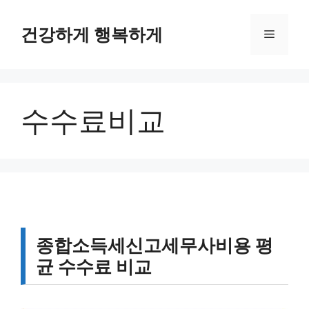
컨
텐
건강하게 행복하게
메
츠
로
뉴
건
너
수수료비교
뛰
기
종합소득세신고세무사비용 평
균 수수료 비교