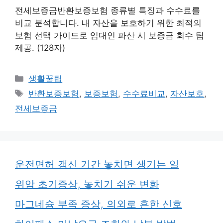
전세보증금반환보증보험 종류별 특징과 수수료를
비교 분석합니다. 내 자산을 보호하기 위한 최적의
보험 선택 가이드로 임대인 파산 시 보증금 회수 팁
제공. (128자)
카
생활꿀팁
테
태
반환보증보험
,
보증보험
,
수수료비교
,
자산보호
,
고
그
전세보증금
리
운전면허 갱신 기간 놓치면 생기는 일
위암 초기증상, 놓치기 쉬운 변화
마그네슘 부족 증상, 의외로 흔한 신호