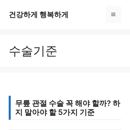
컨
텐
건강하게 행복하게
메
츠
로
뉴
건
너
수술기준
뛰
기
무릎 관절 수술 꼭 해야 할까? 하
지 말아야 할 5가지 기준