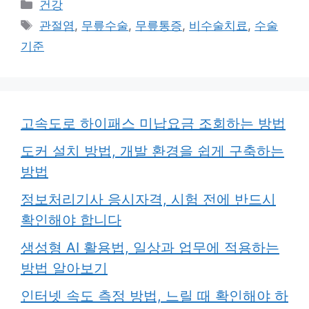
카
건강
테
태
관절염
,
무릎수술
,
무릎통증
,
비수술치료
,
수술
고
그
기준
리
고속도로 하이패스 미납요금 조회하는 방법
도커 설치 방법, 개발 환경을 쉽게 구축하는
방법
정보처리기사 응시자격, 시험 전에 반드시
확인해야 합니다
생성형 AI 활용법, 일상과 업무에 적용하는
방법 알아보기
인터넷 속도 측정 방법, 느릴 때 확인해야 하