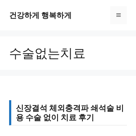
컨
텐
건강하게 행복하게
메
츠
로
뉴
건
너
수술없는치료
뛰
기
신장결석 체외충격파 쇄석술 비
용 수술 없이 치료 후기