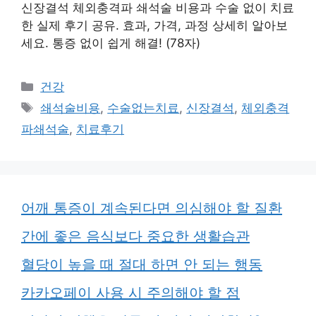
신장결석 체외충격파 쇄석술 비용과 수술 없이 치료
한 실제 후기 공유. 효과, 가격, 과정 상세히 알아보
세요. 통증 없이 쉽게 해결! (78자)
카
건강
테
태
쇄석술비용
,
수술없는치료
,
신장결석
,
체외충격
고
그
파쇄석술
,
치료후기
리
어깨 통증이 계속된다면 의심해야 할 질환
간에 좋은 음식보다 중요한 생활습관
혈당이 높을 때 절대 하면 안 되는 행동
카카오페이 사용 시 주의해야 할 점