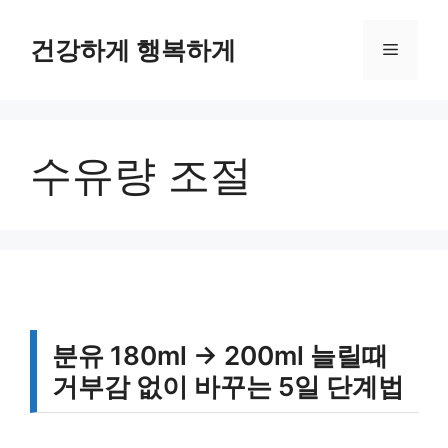
컨
텐
건강하게 행복하게
메
츠
로
뉴
건
너
수유량 조절
뛰
기
분유 180ml → 200ml 늘릴때
거부감 없이 바꾸는 5일 단계법