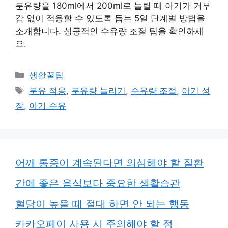
분유량을 180ml에서 200ml로 늘릴 때 아기가 거부
감 없이 적응할 수 있도록 돕는 5일 단계별 방법을
소개합니다. 성공적인 수유량 조절 팁을 확인하세
요.
카
생활꿀팁
테
태
분유 적응
,
분유량 늘리기
,
수유량 조절
,
아기 성
고
그
장
,
아기 수유
리
어깨 통증이 계속된다면 의심해야 할 질환
간에 좋은 음식보다 중요한 생활습관
혈당이 높을 때 절대 하면 안 되는 행동
카카오페이 사용 시 주의해야 할 점